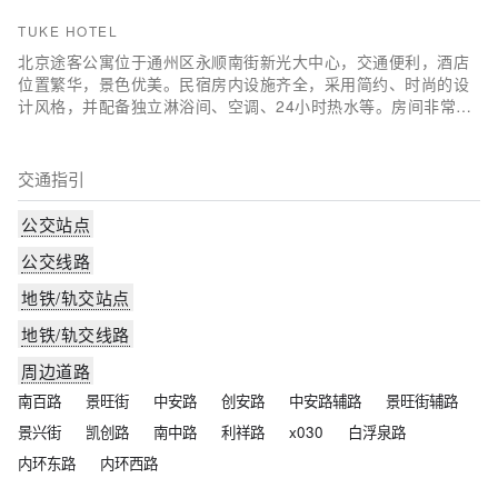
线路可直达酒店，交通便利。
TUKE HOTEL
北京途客公寓位于通州区永顺南街新光大中心，交通便利，酒店
位置繁华，景色优美。民宿房内设施齐全，采用简约、时尚的设
计风格，并配备独立淋浴间、空调、24小时热水等。房间非常干
净温馨，复式空间很大。入住酒店，能让您在繁忙的商务旅行
中，忘却旅途的疲劳，体验自由休闲的快乐，是您商务出差、全
家旅行入住的理想选择。
交通指引
公交站点
公交线路
地铁/轨交站点
地铁/轨交线路
周边道路
南百路
景旺街
中安路
创安路
中安路辅路
景旺街辅路
景兴街
凯创路
南中路
利祥路
x030
白浮泉路
内环东路
内环西路