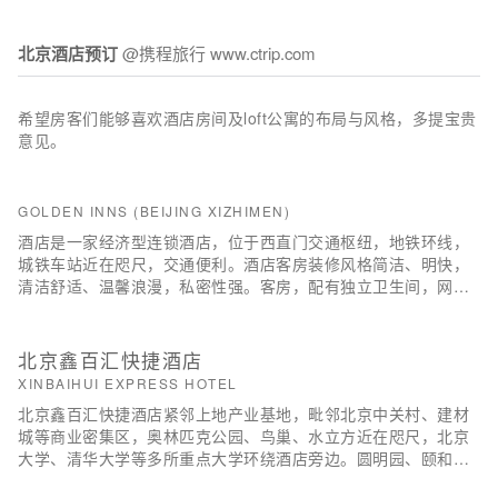
北京酒店预订
@携程旅行 www.ctrip.com
希望房客们能够喜欢酒店房间及loft公寓的布局与风格，多提宝贵
意见。
GOLDEN INNS (BEIJING XIZHIMEN)
酒店是一家经济型连锁酒店，位于西直门交通枢纽，地铁环线，
城铁车站近在咫尺，交通便利。酒店客房装修风格简洁、明快，
清洁舒适、温馨浪漫，私密性强。客房，配有独立卫生间，网络
电视、电子门锁及独立空调系统，酒店的员工训练有素、技能娴
熟，为您提供标准化、个性化的服务，满足您快捷便利、安全周
到的出行要求。
北京鑫百汇快捷酒店
XINBAIHUI EXPRESS HOTEL
北京鑫百汇快捷酒店紧邻上地产业基地，毗邻北京中关村、建材
城等商业密集区，奥林匹克公园、鸟巢、水立方近在咫尺，北京
大学、清华大学等多所重点大学环绕酒店旁边。圆明园、颐和
园、香山等景点散布周围。酒店紧邻地铁8号线育新站，多条公交