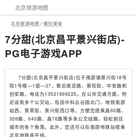
北京旅游地图
北京旅游地图
/
餐饮美食
7分甜(北京昌平景兴街店)-
PG电子游戏APP
7分甜(北京昌平景兴街店)位于南邵镇景兴街18号
院1号楼—1层—27，靠近南百路、景旺街、中安路和
创安路，电话为13521899225。在公共交通方面，附
近设有多个公交站，包括中科云谷园北门、地铁南邵
站西、景荣街、景兴街西口等，方便您搭乘昌65路、
326路、643路、昌76路等多条公交线路，轻松前往
城市的各个角落。此外，您还可以在南邵地铁站搭乘
北京地铁昌平线。