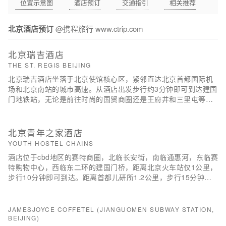
位置示意图
酒店预订
交通指引
相关推荐
北京酒店预订
@携程旅行 www.ctrip.com
北京瑞吉酒店
THE ST. REGIS BEIJING
北京瑞吉酒店坐落于北京使馆核心区，紧邻直达北京首都国际机
场和北京南站的城市高速。从酒店出发步行约3分钟即可到达建国
门地铁站，无论是前往时尚的国贸商圈还是王府井和三里屯等繁
华购物区约10分钟车程。
北京青年之家酒店
YOUTH HOSTEL CHAINS
酒店位于cbd地区的赛特商圈，北临长安街，南临通惠河，东临赛
特购物中心，西临东二环的建国门桥，距离北京火车站仅1公里，
步行10分钟即可到达。距离首都儿研所1.2公里，步行15分钟路
程；步行2分钟即可到达北京市高级人民法院。公寓紧邻北京建国
门地铁站，可非常便捷的到达王府井、天安门、天坛、地坛、西
单等旅游景点和购物中心。距离北京协和医院、北京医院、同仁
JAMESJOYCE COFFETEL (JIANGUOMEN SUBWAY STATION,
医院只有2公里的路程，酒店位置优越，交通便捷，二环路上公交
BEIJING)