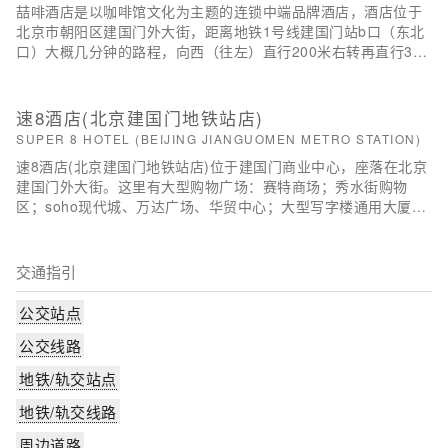
车站有52路、特2路、44路、122路等，长安街上有1路、99路、
喆啡酒店是以咖啡馆文化为主题的连锁中端品牌酒店，酒店位于
120路、126路、43路、728路等，地铁1号线、2号线在建国门站
北京市朝阳区建国门外大街，距离地铁1号线建国门站b口（东北
下车即可到达本酒店。
口）大概几分钟的路程，向西（往左）直行200米右转再直行300
米再左转直走即可到达。 医院紧邻首都儿科儿研所附属儿童医
院，距离儿研所直线距离1公里，步行大约15分钟，距离同仁医
院直线距离2公里左右，打车约10几分钟。距离北京协和医院直
速8酒店(北京建国门地铁站店)
线距离2.3公里，骑行约15分钟，非常方便。景点距离天安门、故
SUPER 8 HOTEL (BEIJING JIANGUOMEN METRO STATION)
宫、前门大街、人民大会堂、杜莎夫人蜡像馆、大栅栏商业区等
速8酒店(北京建国门地铁站店)位于建国门商业中心，座落在北京
景区大概3.5公里，地铁4站地即可到达。天坛公园4站地，乘坐地
建国门外大街。这里有大型购物广场：赛特商场；秀水街购物
铁2号线，十分便利。酒店周边饮食丰富：老北京春饼（出门左
区；soho现代城、万达广场、华贸中心；大型写字楼通用大厦、l
转），秋樱日……
g双子座大厦、宝钢大厦都近在迟尺。距离长安街约5分钟路程；
南邻拥有百年历史的皇城水系——通惠河。住在这里可谓是闹中
取静，是您差旅游玩中好的住宿伙伴。
交通指引
公交站点
公交线路
地铁/轨交站点
地铁/轨交线路
周边道路