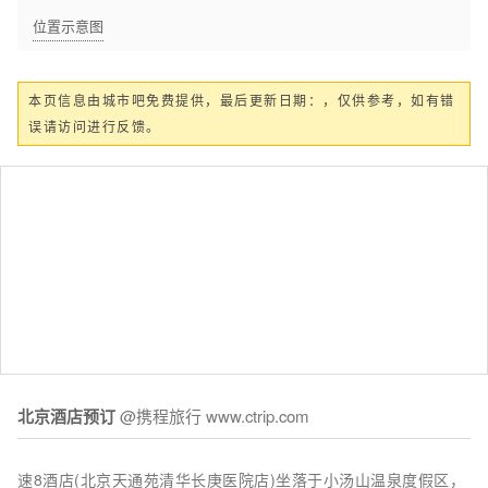
位置示意图
本页信息由城市吧免费提供，最后更新日期：，仅供参考，如有错
误请访问进行反馈。
北京酒店预订
@携程旅行 www.ctrip.com
速8酒店(北京天通苑清华长庚医院店)坐落于小汤山温泉度假区，