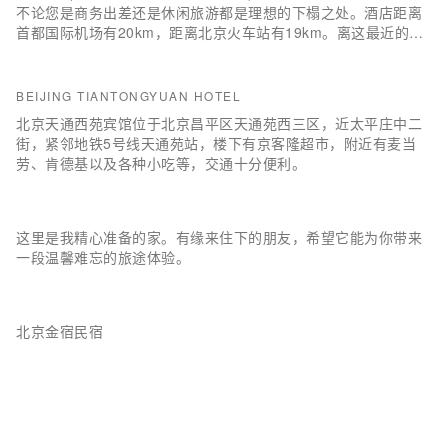
不论您是商务出差还是休闲旅游都是理想的下榻之处。酒店距离
首都国际机场有20km，距离北京火车站有19km。离这最近的是
天通苑地铁站，距离仅600m。著名的景点3d魔幻艺术空间和温
都水城温泉均在酒店附近，您可根据时间提前做好行程安排。酒
店休闲区提供了各类设施，您可以在这里舒缓身心压力。
BEIJING TIANTONGYUAN HOTEL
北京天通西苑宾馆位于北京昌平区天通苑西三区，近太平庄中二
街，紧邻地铁5号线天通苑站，楼下有京客隆超市，附近有麦当
劳、肯德基以及各种小吃等，交通十分便利。
这里是我精心准备的家。有缘来住下的朋友，希望它能为你带来
一段温馨难忘的旅途体验。
北京金宿民宿