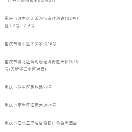
111号高盛创富中心a座21f
重庆市渝中区大溪沟街道胜利路132号4
幢1-8号、2-6号
重庆市渝中区下罗家湾26号
重庆市渝北区黄泥塝龙塔街道天和路16
号(天骄郡园小区对面)
重庆市渝中区民族路92号
重庆市南岸区江南大道23号
重庆市江北五里店曼哈顿广场希岸酒店