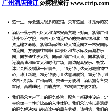
广州酒店预订
@携程旅行 www.ctrip.com
这一生，你会遇见很多的旅馆。只有这里，才是你的家
酒店坐落于白云区太和镇林安商贸城正对面，紧邻广州
涉外经济学院，是白云区物流中心的交通枢纽和北上物
资运输之命脉，紧邻华南地区较大物流园之一林安国际
物流园，方便前往帽峰山风景区和龙水库及南湖游乐
园，向东通往沙太路，向南毗邻广州大道，向北紧邻京
港澳高速和座立太和时代广场，周边配套娱乐、餐饮、
沐足会所及棋牌一应俱全，，15分钟可达天河城购物中
心，珠江新城，20分钟便可直达琶洲展馆，30分钟可到
达白云机场、广州南站，交通十分便利！酒店拥有各类
客房，高质睡眠，自助洗衣，为您提供方便之旅。
我们秉承客户至上的服务终旨，配备全新硬件设施，定
会给你一个性价比高的入住体验。我们承诺将以最温暖
的服务解决您出差旅途中的周车劳顿，请相信，我们的