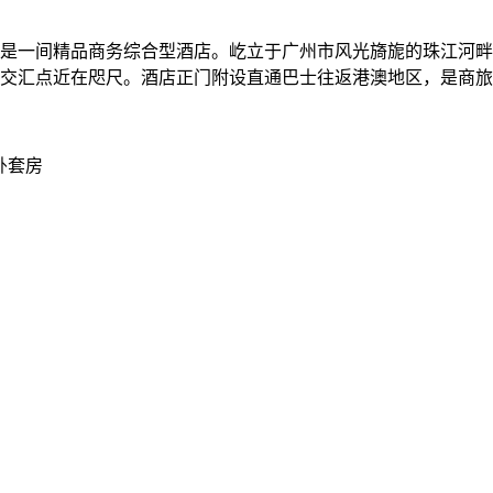
是一间精品商务综合型酒店。屹立于广州市风光旖旎的珠江河畔，
的交汇点近在咫尺。酒店正门附设直通巴士往返港澳地区，是商
卧套房