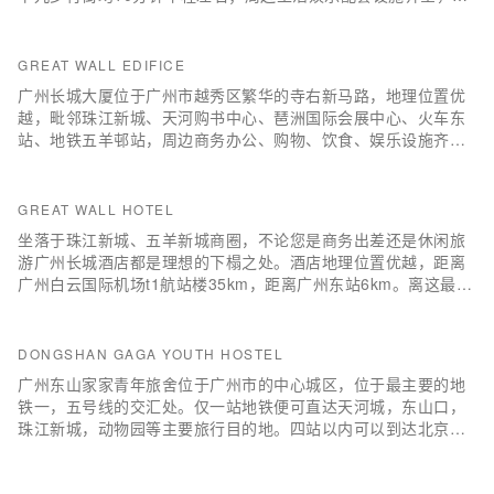
新大新百货、华润万佳、中西餐厅、桑拿、沐足及银行等。
GREAT WALL EDIFICE
广州长城大厦位于广州市越秀区繁华的寺右新马路，地理位置优
越，毗邻珠江新城、天河购书中心、琶洲国际会展中心、火车东
站、地铁五羊邨站，周边商务办公、购物、饮食、娱乐设施齐
全，交通便捷，是您商务、休闲旅游下榻的首选憩息之地。 客房
装饰豪华、雅致，价格实惠合理，设有豪华（双人、单人）房，
标准（双人、单人）房、麻将房；内部设备完善，服务设施配套
GREAT WALL HOTEL
齐全。 商务中心、闭路电视监控、宽带上网、ic卡自动门锁系
坐落于珠江新城、五羊新城商圈，不论您是商务出差还是休闲旅
统、自动消防报警系统、全自动中央热水系统为您提供24小时优
游广州长城酒店都是理想的下榻之处。酒店地理位置优越，距离
质、完美的服务！
广州白云国际机场t1航站楼35km，距离广州东站6km。离这最近
的是五羊邨地铁站，距离仅700m。著名的景点广州塔和越秀公园
均在酒店附近，您可根据时间提前做好行程安排。客房内的所有
设施都是经过精心的考虑和安排，包括房内保险箱、空调和液晶
DONGSHAN GAGA YOUTH HOSTEL
电视机，满足您入住需求的同时又能增添家的温馨感。服务人员
广州东山家家青年旅舍位于广州市的中心城区，位于最主要的地
会提前为您准备好电热水壶，以满足您的饮水需求。除此之外，
铁一，五号线的交汇处。仅一站地铁便可直达天河城，东山口，
配备有24小时热水、吹风机和免费洗漱用品(6样以上)的浴室是您
珠江新城，动物园等主要旅行目的地。四站以内可以到达北京
消除一天疲劳的好地方。酒店提供中餐厅，以诱人的美食佳肴来
路，体育中心，小北，淘金，天河等主要景点及商业区。所处东
满足客人。如果您喜……
山区为广州历史最为悠久的老城区。到达交通亦十分方便：搭乘