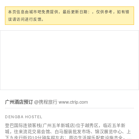
本页信息由城市吧免费提供，最后更新日期：，仅供参考，如有错
误请访问进行反馈。
广州酒店预订
@携程旅行 www.ctrip.com
DENGBA HOSTEL
登巴国际连锁客栈(广州五羊新城店)位于越秀区，临近五羊新
城，往来流花交易会馆、白马服装批发市场、锦汉展览中心、上
下九步行街均10分钟车程左右；周边生活娱乐配套设施齐全，有