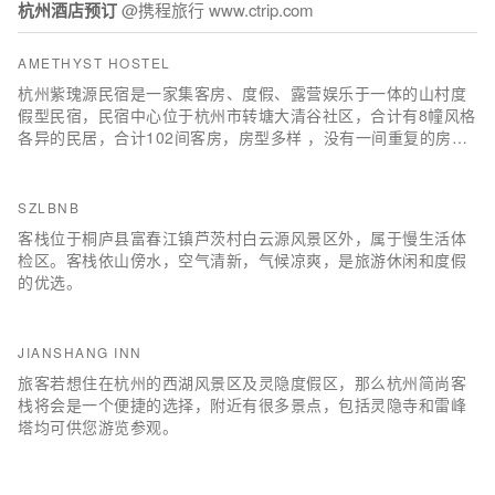
杭州酒店预订
@携程旅行 www.ctrip.com
AMETHYST HOSTEL
杭州紫瑰源民宿是一家集客房、度假、露营娱乐于一体的山村度
假型民宿，民宿中心位于杭州市转塘大清谷社区，合计有8幢风格
各异的民居，合计102间客房，房型多样 ，没有一间重复的房
型。周边有宋城，西溪湿地 中国美院等。将是阁下来杭观光旅
游、商务会议、休闲度假的理想下榻之所。 露营中心为杭州体验
式房车度假区，配置有10米长房车5部 8米长房车4部 卫星回收仓
SZLBNB
型房间4间 火车车厢式房间6间，集装箱房6间，直升机房间3间。
客栈位于桐庐县富春江镇芦茨村白云源风景区外，属于慢生活体
并配备有自助烧烤区。 于2016年12月经过全面装修， 基地拥有
检区。客栈依山傍水，空气清新，气候凉爽，是旅游休闲和度假
地面停车位。进出便捷，并提供全天候24小时安保服务，为您自
的优选。
驾出游提供便利。 带上您的家人和亲友，快来露营民宿基地开启
您舒……
JIANSHANG INN
旅客若想住在杭州的西湖风景区及灵隐度假区，那么杭州简尚客
栈将会是一个便捷的选择，附近有很多景点，包括灵隐寺和雷峰
塔均可供您游览参观。