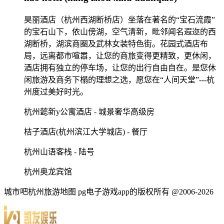
昊丽酒店（杭州西湖断桥店）坐落在著名的“宝石流霞”
的宝石山下，依山傍湖，空气清新，毗邻闻名遐迩的西
湖断桥，湖滨商圈及武林女装特色街。花园式酒店布
局，远离都市喧嚣，让您的商旅变得更精致，更休闲，
酒店拥有独立的停车场，让您的出行自由自在。是您休
闲旅游及商务下榻的理想之选，愿您在“人间天堂”---杭
州度过美好时光。
杭州懿新y公寓酒店 - 城景奢华高级房
桔子酒店(杭州滨江大学城店) - 餐厅
杭州山语客栈 - 陆号
杭州奥龙宾馆
城市吧杭州旅游地图 pg电子游戏app的版权所有 @2006-2026