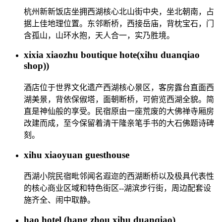
杭州新新饭店坐拥西湖核心北山街中央，坐北朝南，占
据上佳地理位置。东邻断桥，西接岳庙，背枕宝石，门
含孤山，山环水抱，天人合一，实乃胜境。
xixia xiaozhu boutique hote(xihu duanqiao
shop))
酒店位于世界文化遗产西湖核心景区，客房露台直面西
湖美景，背依保俶塔，面朝断桥，可俯览西湖全貌。简
直是神仙般的享受。民宿原由一座荒废的大佛禅寺厢房
改建而成，至今保留着清干隆亲笔手书的大石佛题诗碑
刻。
xihu xiaoyuan guesthouse
西湖小院民宿毗邻闻名遐迩的西湖断桥以及极具代表性
的核心商业区域和特色街区--湖滨步行街，周边配套设
施齐全、闹中取静。
hao hotel (hang zhou xihu duanqiao)