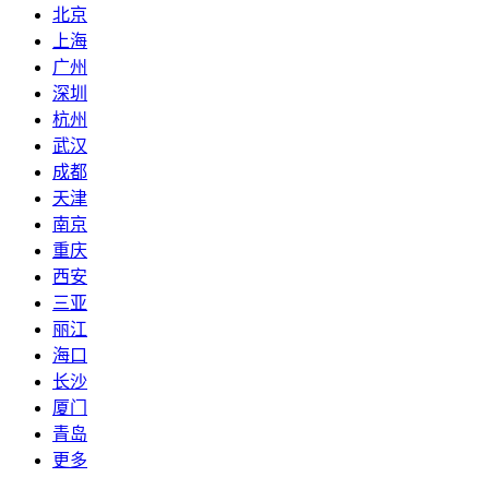
北京
上海
广州
深圳
杭州
武汉
成都
天津
南京
重庆
西安
三亚
丽江
海口
长沙
厦门
青岛
更多