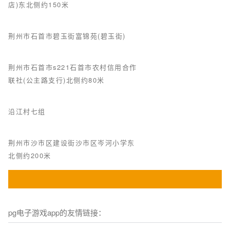
店)东北侧约150米
荆州市石首市碧玉街富锦苑(碧玉街)
荆州市石首市s221石首市农村信用合作
联社(公主路支行)北侧约80米
沿江村七组
荆州市沙市区建设街沙市区岑河小学东
北侧约200米
pg电子游戏app的友情链接：