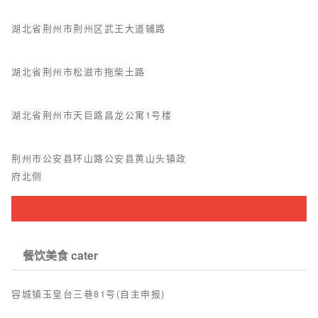
湖北省荆州市荆州区武王大道辅路
湖北省荆州市松滋市拖柴土路
湖北省荆州市天巨路昌龙公寓1号楼
荆州市公安县环山路公安县黄山头镇政
府北侧
餐饮美食 cater
容城镇玉皇台三巷81号(自主申报)