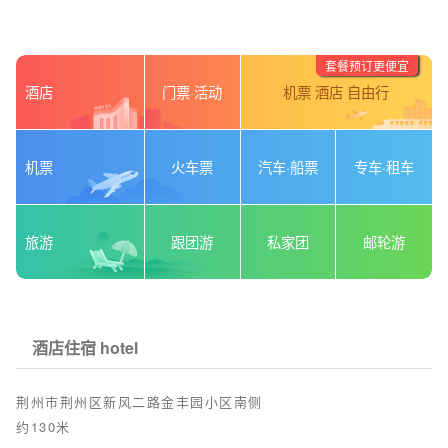
套餐预订更便宜
酒店
门票·活动
机票 酒店 自由行
机票
火车票
汽车·船票
专车·租车
旅游
跟团游
私家团
邮轮游
酒店住宿 hotel
荆州市荆州区新风二路金丰园小区南侧
约130米