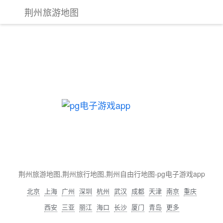
荆州旅游地图
荆州旅游地图,荆州旅行地图,荆州自由行地图-pg电子游戏app
北京
上海
广州
深圳
杭州
武汉
成都
天津
南京
重庆
西安
三亚
丽江
海口
长沙
厦门
青岛
更多