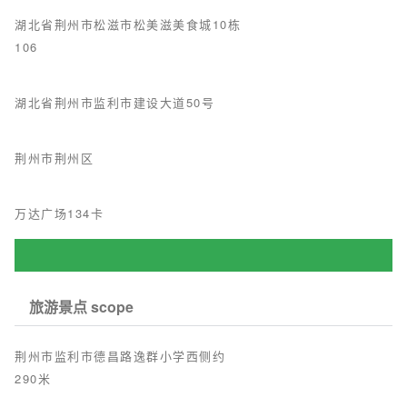
湖北省荆州市松滋市松美滋美食城10栋
106
湖北省荆州市监利市建设大道50号
荆州市荆州区
万达广场134卡
旅游景点 scope
荆州市监利市德昌路逸群小学西侧约
290米