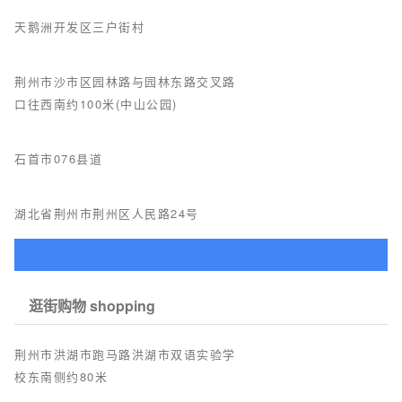
天鹅洲开发区三户街村
荆州市沙市区园林路与园林东路交叉路
口往西南约100米(中山公园)
石首市076县道
湖北省荆州市荆州区人民路24号
逛街购物 shopping
荆州市洪湖市跑马路洪湖市双语实验学
校东南侧约80米