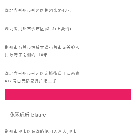
湖北省荆州市荆州区荆州东路43号
湖北省荆州市沙市区g318(上聂线)
荆州市石首市解放大道石首市调关镇人
民政府东南侧约110米
湖北省荆州市荆州区东城街道江津西路
412号白天鹅家具广场二期
休闲玩乐 leisure
荆州市沙市区豉湖路艳阳天酒店(沙市