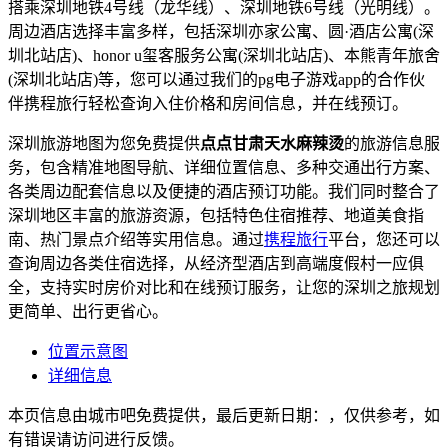
搭乘深圳地铁4号线（龙华线）、深圳地铁6号线（光明线）。
周边酒店选择丰富多样，包括深圳亦家公寓、圆·酒店公寓(深
圳北站店)、honor u玺客服务公寓(深圳北站店)、本熊青年旅舍
(深圳北站店)等，您可以通过我们的pg电子游戏app的合作伙
伴携程旅行轻松查询入住价格和房间信息，并在线预订。
深圳旅游地图为您免费提供
点点甘肃天水麻辣烫
的旅游信息服
务，包含精准地图导航、详细位置信息、多种交通出行方案、
各类周边配套信息以及便捷的酒店预订功能。我们同时整合了
深圳地区丰富的旅游资源，包括特色住宿推荐、地道美食指
南、热门景点介绍等实用信息。通过
携程旅行
平台，您还可以
查询周边各类住宿选择，从经济型酒店到高端度假村一应俱
全，支持实时房价对比和在线预订服务，让您的深圳之旅规划
更简单、出行更省心。
位置示意图
详细信息
本页信息由城市吧免费提供，最后更新日期：，仅供参考，如
有错误请访问进行反馈。