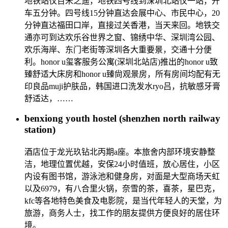
地铁站仅百米之遥，地铁四号线到深圳北站仅一站，开
车五分钟。四号线15分钟直达会展中心、市民中心，20
分钟直达福田口岸，直接过关香港，当天来回。地铁交
通亦可到达欢乐谷世界之窗、锦绣中华、深圳湾公园、
欢乐海岸、东门老街等深圳各大重要景，交通十分便
利。honor u玺客服务公寓(深圳北站店)推出的honor u致
臻舒适大床房和honor u臻尙观景房，所有房间均配有无
印良品muji护肤品，韩国进口洗发水ryo吕，抗敏感牙膏
舒适达，……
benxiong youth hostel (shenzhen north railway
station)
酒店位于龙光玖钻北丙期a座。本旅舍内部环境安静整
洁，地理位置优越，安保24小时值班，放心居住，小区
内设有图书馆，游泳池和健身房，对面是大型商场天虹
以及6979，有八合里火锅，奈雪的茶，喜茶，星巴克，
kfc等各地特色美食及电影院，是当代年轻人的天堂，为
旅游，商务人士，找工作的朋友提供方便良好的居住环
境。