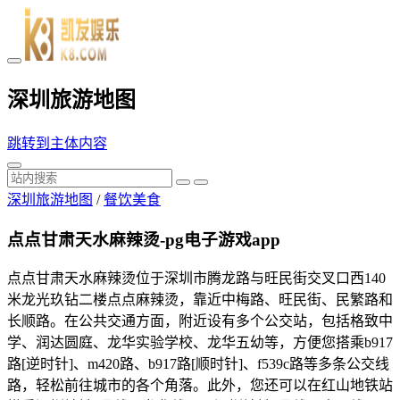
深圳旅游地图
跳转到主体内容
深圳旅游地图
/
餐饮美食
点点甘肃天水麻辣烫-pg电子游戏app
点点甘肃天水麻辣烫位于深圳市腾龙路与旺民街交叉口西140
米龙光玖钻二楼点点麻辣烫，靠近中梅路、旺民街、民繁路和
长顺路。在公共交通方面，附近设有多个公交站，包括格致中
学、润达圆庭、龙华实验学校、龙华五幼等，方便您搭乘b917
路[逆时针]、m420路、b917路[顺时针]、f539c路等多条公交线
路，轻松前往城市的各个角落。此外，您还可以在红山地铁站