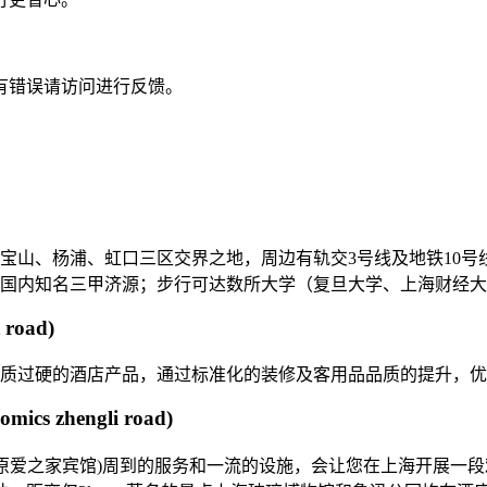
有错误请访问进行反馈。
宝山、杨浦、虹口三区交界之地，周边有轨交3号线及地铁10
国内知名三甲济源；步行可达数所大学（复旦大学、上海财经大
 road)
品质过硬的酒店产品，通过标准化的装修及客用品品质的提升，
nomics zhengli road)
立路店)(原爱之家宾馆)周到的服务和一流的设施，会让您在上海开