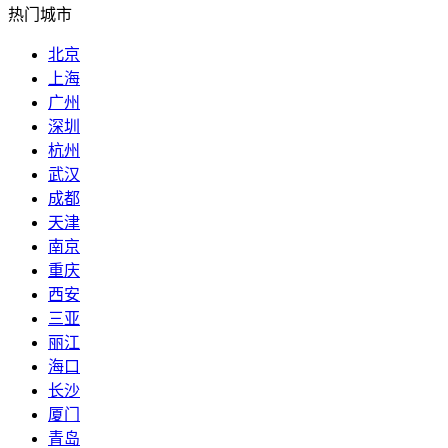
热门城市
北京
上海
广州
深圳
杭州
武汉
成都
天津
南京
重庆
西安
三亚
丽江
海口
长沙
厦门
青岛