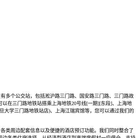
设有多个公交站，包括淞沪路三门路、国安路三门路、三门路政
可以在三门路地铁站搭乘上海地铁20号线[一期][东段]、上海地
上海复旦大学三门路地铁站店)、上海江瑞宾馆等，您可以通过我们的
、各类周边配套信息以及便捷的酒店预订功能。我们同时整合了
周边各类住宿选择，从经济型酒店到高端度假村一应俱全，支持