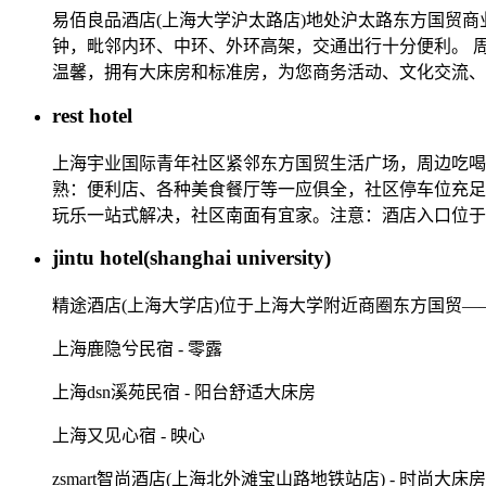
易佰良品酒店(上海大学沪太路店)地处沪太路东方国贸商
钟，毗邻内环、中环、外环高架，交通出行十分便利。 
温馨，拥有大床房和标准房，为您商务活动、文化交流、
rest hotel
上海宇业国际青年社区紧邻东方国贸生活广场，周边吃喝
熟：便利店、各种美食餐厅等一应俱全，社区停车位充足
玩乐一站式解决，社区南面有宜家。注意：酒店入口位于
jintu hotel(shanghai university)
精途酒店(上海大学店)位于上海大学附近商圈东方国贸—
上海鹿隐兮民宿 - 零露
上海dsn溪苑民宿 - 阳台舒适大床房
上海又见心宿 - 映心
zsmart智尚酒店(上海北外滩宝山路地铁站店) - 时尚大床房