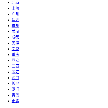
北京
上海
广州
深圳
杭州
武汉
成都
天津
南京
重庆
西安
三亚
丽江
海口
长沙
厦门
青岛
更多