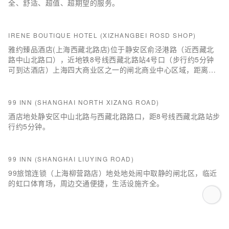
全、舒适、超值、超期望的服务。
IRENE BOUTIQUE HOTEL (XIZHANGBEI ROSD SHOP)
雅约臻品酒店(上海西藏北路店)位于静安区俞泾港路（近西藏北
路中山北路口），近地铁8号线西藏北路站4号口（步行约5分钟
可到达酒店）上海四大商业区之一的闸北商业中心区域，距离大
宁国际商业中心约2.5公里，南京路步行街约3公里，上海马戏城
约3公里、外滩约3.9公里，淮海路约5公里，地铁8号线1站即可
到达虹口足球场，地铁8号线3站即可到达人民广场，交通便捷；
99 INN (SHANGHAI NORTH XIZANG ROAD)
酒店毗邻上海大学和同济大学分院。
酒店地处静安区中山北路与西藏北路路口，距8号线西藏北路站步
行约5分钟。
99 INN (SHANGHAI LIUYING ROAD)
99旅馆连锁（上海柳营路店）地处地处闹中取静的闸北区，临近
的虹口体育场，周边交通便捷，生活设施齐全。