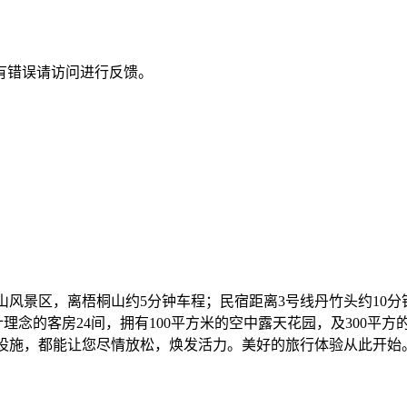
有错误请访问进行反馈。
山风景区，离梧桐山约5分钟车程；民宿距离3号线丹竹头约10
理念的客房24间，拥有100平方米的空中露天花园，及300平
浴”设施，都能让您尽情放松，焕发活力。美好的旅行体验从此开