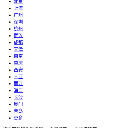
北京
上海
广州
深圳
杭州
武汉
成都
天津
南京
重庆
西安
三亚
丽江
海口
长沙
厦门
青岛
更多