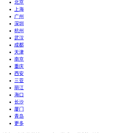
北京
上海
广州
深圳
杭州
武汉
成都
天津
南京
重庆
西安
三亚
丽江
海口
长沙
厦门
青岛
更多