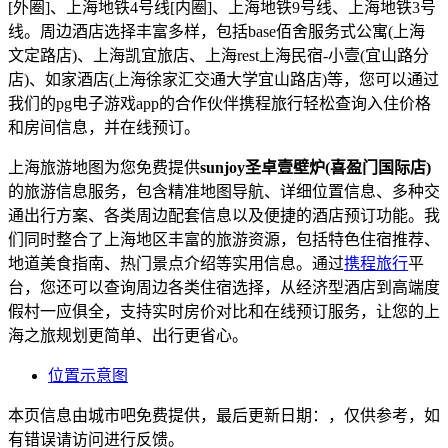
[外圈]、上海地铁4号线[内圈]、上海地铁9号线、上海地铁3号
线。周边酒店选择丰富多样，包括base佰舍服务式公寓(上海
文定路店)、上海凯宜旅店、上海rest上海民宿-小壹(宜山路分
店)、如家酒店(上海徐家汇交通大学宜山路店)等，您可以通过
我们的pg电子游戏app的合作伙伴携程旅行轻松查询入住价格
和房间信息，并在线预订。
上海旅游地图为您免费提供
sunjoy圣卓壹壁炉(喜盈门国际店)
的旅游信息服务，包含精准地图导航、详细位置信息、多种交
通出行方案、各类周边配套信息以及便捷的酒店预订功能。我
们同时整合了上海地区丰富的旅游资源，包括特色住宿推荐、
地道美食指南、热门景点介绍等实用信息。通过
携程旅行
平
台，您还可以查询周边各类住宿选择，从经济型酒店到高端度
假村一应俱全，支持实时房价对比和在线预订服务，让您的上
海之旅规划更简单、出行更省心。
位置示意图
本页信息由城市吧免费提供，最后更新日期：，仅供参考，如
有错误请访问进行反馈。