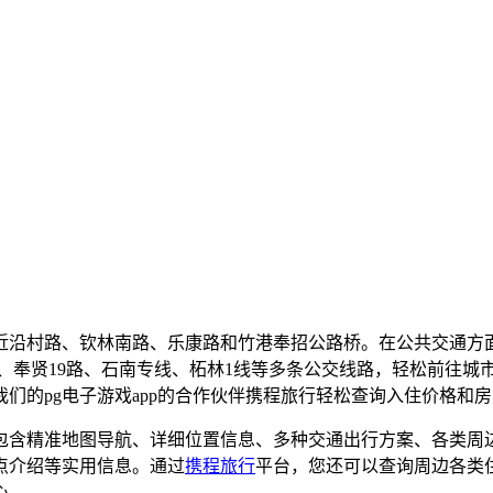
靠近沿村路、钦林南路、乐康路和竹港奉招公路桥。在公共交通
间]、奉贤19路、石南专线、柘林1线等多条公交线路，轻松前往
们的pg电子游戏app的合作伙伴携程旅行轻松查询入住价格和
包含精准地图导航、详细位置信息、多种交通出行方案、各类周
点介绍等实用信息。通过
携程旅行
平台，您还可以查询周边各类
心。