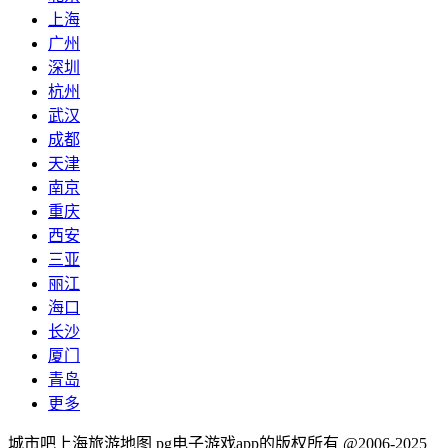
上海
广州
深圳
杭州
武汉
成都
天津
南京
重庆
西安
三亚
丽江
海口
长沙
厦门
青岛
更多
城市吧上海旅游地图 pg电子游戏app的版权所有 @2006-2025