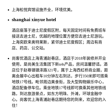
上海松悦宾馆设施齐全，环境优美。
shanghai xinyue hotel
酒店座落于迪士尼度假区附，每天固定时间有免费班车
接送去迪士尼，优越的地理位置方便您去迪士尼游玩。
上海奕欧来奥特莱斯，紧邻迪士尼度假区；周边有商
店、药店、公交站。
尚客优酒店上海青浦赵巷店，酒店于2018年装修并开业
使用，是尚美生活集团下新u4s产品，房间温馨舒适。酒
店位于赵巷镇镇泽路321号，属于上海西虹桥商业圈，距
离会展中心出租车10分钟左右到达，步行350米即可搭乘
地铁17号线。毗邻周边美食街，及大型购物娱乐中心，
酒店配备停车位。乘坐地铁17号线即可换乘其他地铁线
路，到达旅游景点，如东方明珠、外滩，环球金融中
心。尚客优上海青浦赵巷店期待您的到来，欢迎您的入
住！