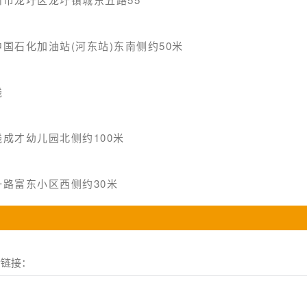
国石化加油站(河东站)东南侧约50米
线
成才幼儿园北侧约100米
路富东小区西侧约30米
情链接：