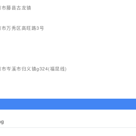
州市藤县古龙镇
州市万秀区高旺路3号
市岑溪市归义镇g324(福昆线)
ng