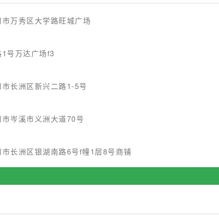
州市万秀区大学路旺城广场
1号万达广场f3
市长洲区新兴二路1-5号
市岑溪市义洲大道70号
市长洲区银湖南路6号f幢1层8号商铺