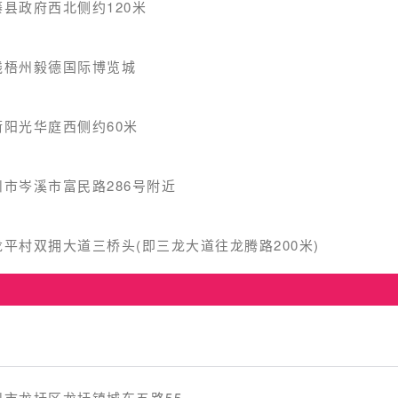
县政府西北侧约120米
线梧州毅德国际博览城
阳光华庭西侧约60米
市岑溪市富民路286号附近
平村双拥大道三桥头(即三龙大道往龙腾路200米)
市龙圩区龙圩镇城东五路55