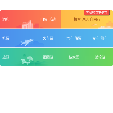
套餐预订更便宜
酒店
门票·活动
机票 酒店 自由行
机票
火车票
汽车·船票
专车·租车
旅游
跟团游
私家团
邮轮游