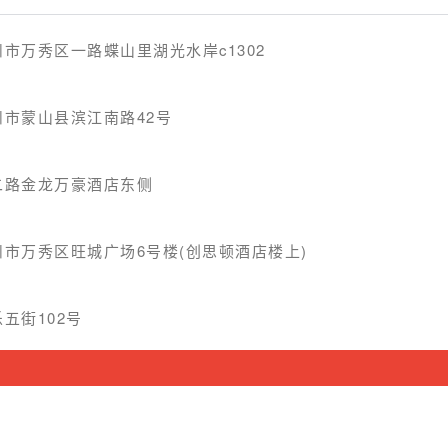
市万秀区一路蝶山里湖光水岸c1302
市蒙山县滨江南路42号
二路金龙万豪酒店东侧
市万秀区旺城广场6号楼(创思顿酒店楼上)
五街102号