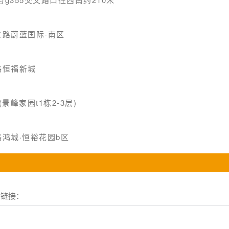
路蔚蓝国际-南区
路恒福新城
景峰家园t1栋2-3层)
鸿城·恒裕花园b区
情链接：