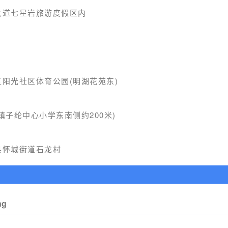
大道七星岩旅游度假区内
阳光社区体育公园(明湖花苑东)
镇子纶中心小学东南侧约200米)
县怀城街道石龙村
ng