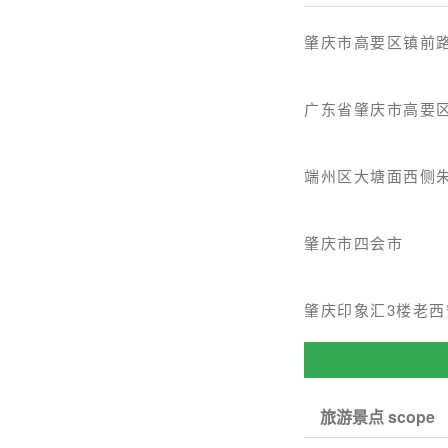
肇庆市高要区镇前
广东省肇庆市高要区
端州区大塘面西侧朱
肇庆市四会市
肇庆印象汇3楼老西
旅游景点 scope