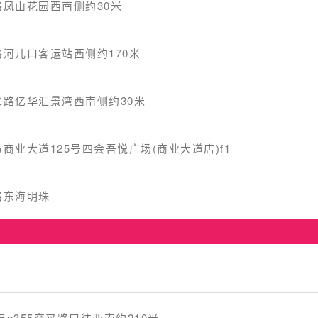
凤山花园西南侧约30米
河儿口客运站西侧约170米
路亿华汇景湾西南侧约30米
商业大道125号四会吾悦广场(商业大道店)f1
路东海明珠
与g355交叉路口往西南约210米