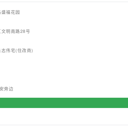
路盛福花园
文明南路28号
志伟宅(住改商)
安旁边