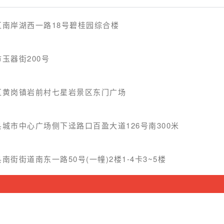
南岸湖西一路18号碧桂园综合楼
玉器街200号
区黄岗镇岩前村七星岩景区东门广场
城市中心广场侧下迳路口百盈大道126号南300米
街街道南东一路50号(一幢)2楼1-4卡3~5楼