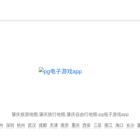
肇庆旅游地图,肇庆旅行地图,肇庆自由行地图-pg电子游戏app
州
深圳
杭州
武汉
成都
天津
南京
重庆
西安
三亚
丽江
海口
长沙