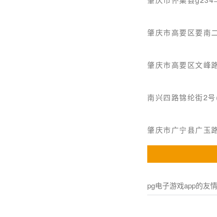
肇庆市高要区要南二
肇庆市高要区文峰
南兴四路锦纶街2号(
肇庆市广宁县广玉路
pg电子游戏app的友