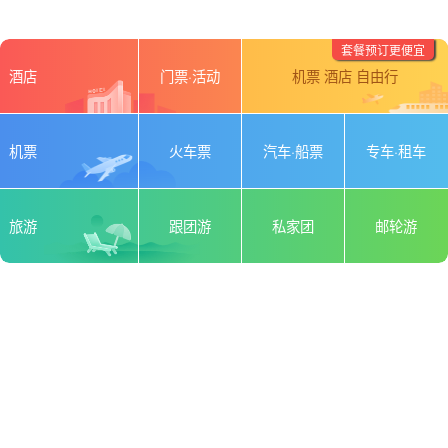
套餐预订更便宜
酒店
门票·活动
机票 酒店 自由行
机票
火车票
汽车·船票
专车·租车
旅游
跟团游
私家团
邮轮游