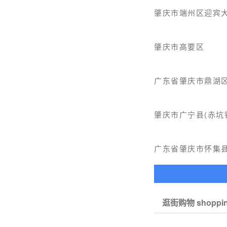
肇庆市端州区迎宾
肇庆市高要区
广东省肇庆市鼎湖区
肇庆市广宁县(赤坑
广东省肇庆市怀集
逛街购物 shoppi