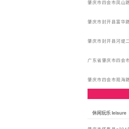
肇庆市四会市凤山路
肇庆市封开县富华路
肇庆市封开县河堤二
广东省肇庆市四会市
肇庆市四会市观海
休闲玩乐 leisure
肇庆市怀集县g234