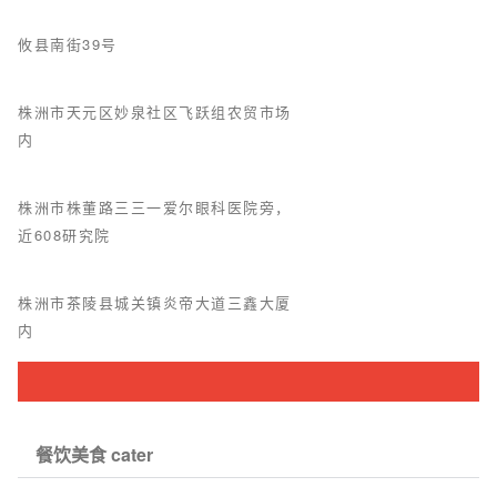
攸县南街39号
株洲市天元区妙泉社区飞跃组农贸市场
内
株洲市株董路三三一爱尔眼科医院旁，
近608研究院
株洲市茶陵县城关镇炎帝大道三鑫大厦
内
餐饮美食 cater