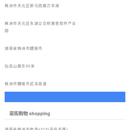
株洲市天元区新马西路万丰湖
株洲市天元区东湖立交桥惠普软件产业
园
湖南省株洲市醴陵市
仙岳山路东50米
株洲市醴陵市武深高速
逛街购物 shopping
湖南省株洲市攸县s315(平安东路)