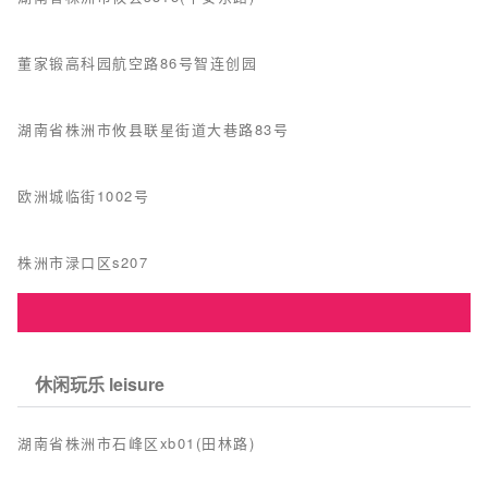
董家锻高科园航空路86号智连创园
湖南省株洲市攸县联星街道大巷路83号
欧洲城临街1002号
株洲市渌口区s207
休闲玩乐 leisure
湖南省株洲市石峰区xb01(田林路)