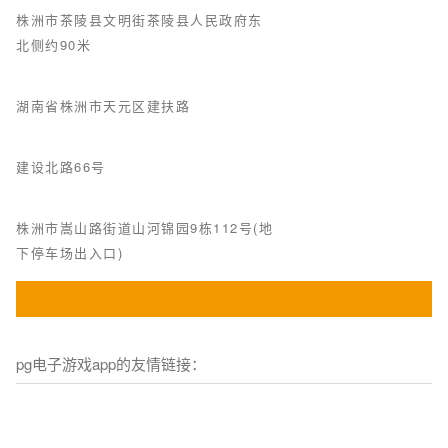
株洲市茶陵县文明街茶陵县人民政府东
北侧约90米
湖南省株洲市天元区建扶路
建设北路66号
株洲市嵩山路街道山河锦园9栋112号(地
下停车场出入口)
pg电子游戏app的友情链接：