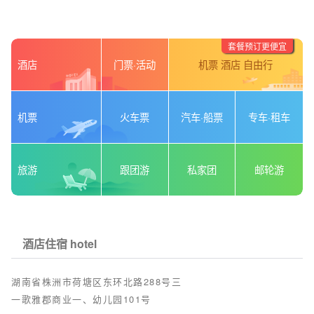
套餐预订更便宜
酒店
门票·活动
机票 酒店 自由行
机票
火车票
汽车·船票
专车·租车
旅游
跟团游
私家团
邮轮游
酒店住宿 hotel
湖南省株洲市荷塘区东环北路288号三
一歌雅郡商业一、幼儿园101号