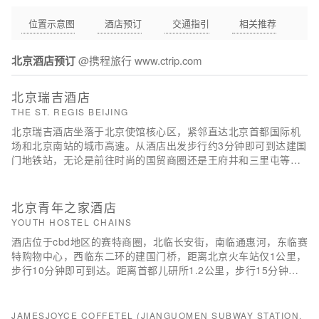
位置示意图
酒店预订
交通指引
相关推荐
北京酒店预订
@携程旅行 www.ctrip.com
北京瑞吉酒店
THE ST. REGIS BEIJING
北京瑞吉酒店坐落于北京使馆核心区，紧邻直达北京首都国际机
场和北京南站的城市高速。从酒店出发步行约3分钟即可到达建国
门地铁站，无论是前往时尚的国贸商圈还是王府井和三里屯等繁
华购物区约10分钟车程。
北京青年之家酒店
YOUTH HOSTEL CHAINS
酒店位于cbd地区的赛特商圈，北临长安街，南临通惠河，东临赛
特购物中心，西临东二环的建国门桥，距离北京火车站仅1公里，
步行10分钟即可到达。距离首都儿研所1.2公里，步行15分钟路
程；步行2分钟即可到达北京市高级人民法院。公寓紧邻北京建国
门地铁站，可非常便捷的到达王府井、天安门、天坛、地坛、西
单等旅游景点和购物中心。距离北京协和医院、北京医院、同仁
JAMESJOYCE COFFETEL (JIANGUOMEN SUBWAY STATION,