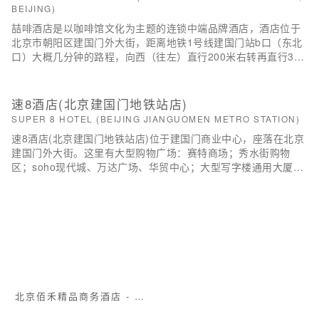
医院只有2公里的路程，酒店位置优越，交通便捷，二环路上公交
BEIJING)
车站有52路、特2路、44路、122路等，长安街上有1路、99路、
喆啡酒店是以咖啡馆文化为主题的连锁中端品牌酒店，酒店位于
120路、126路、43路、728路等，地铁1号线、2号线在建国门站
北京市朝阳区建国门外大街，距离地铁1号线建国门站b口（东北
下车即可到达本酒店。
口）大概几分钟的路程，向西（往左）直行200米右转再直行300
米再左转直走即可到达。 医院紧邻首都儿科儿研所附属儿童医
院，距离儿研所直线距离1公里，步行大约15分钟，距离同仁医
院直线距离2公里左右，打车约10几分钟。距离北京协和医院直
速8酒店(北京建国门地铁站店)
线距离2.3公里，骑行约15分钟，非常方便。景点距离天安门、故
SUPER 8 HOTEL (BEIJING JIANGUOMEN METRO STATION)
宫、前门大街、人民大会堂、杜莎夫人蜡像馆、大栅栏商业区等
速8酒店(北京建国门地铁站店)位于建国门商业中心，座落在北京
景区大概3.5公里，地铁4站地即可到达。天坛公园4站地，乘坐地
建国门外大街。这里有大型购物广场：赛特商场；秀水街购物
铁2号线，十分便利。酒店周边饮食丰富：老北京春饼（出门左
区；soho现代城、万达广场、华贸中心；大型写字楼通用大厦、l
转），秋樱日……
g双子座大厦、宝钢大厦都近在迟尺。距离长安街约5分钟路程；
南邻拥有百年历史的皇城水系——通惠河。住在这里可谓是闹中
取静，是您差旅游玩中好的住宿伙伴。
北京佰禾精品商务酒店 - 公共区域
厚道酒店(北京东直门店)