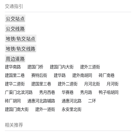
交通指引
公交站点
公交线路
地铁/轨交站点
地铁/轨交线路
周边道路
建华南路
建国门桥
建国门内大街
建外三道街
建国里二巷
赛特后街
建华路
建外南胡同
砖厂南巷
建华二道街
建国里三巷
建外二道街
月河北街
月河街
广渠门北滨河路
秀月西巷
华赛巷
秀月路
鸭子咀胡同
砖厂胡同
通惠河北路辅路
通惠河北路
二环
建国门南大街
建外一道街
永安里北街
相关推荐