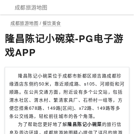
成都旅游地图
成都旅游地图
/
餐饮美食
隆昌陈记小碗菜-PG电子游
戏APP
隆昌陈记小碗菜位于成都市新都区顺吉路成都珍
缘酒店东侧约50米，靠近顺成路、s105、河顺街和河
顺路。在公共交通方面，附近设有多个公交站，包括
渭水社区、渭水村、繁清家具厂、石桥村一组等，方
便您搭乘678路、149路[区间]、x72路、149路等多
条公交线路，轻松前往城市的各个角落。
为了帮助您更好地了解
隆昌陈记小碗菜
的旅行信
息及周边环境，成都旅游地图精心提供了详尽的旅游