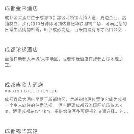
成都金来酒店
成都金来酒店位于成都市新都区龙桥镇龙腾大道，周边企业、店
铺林立，步行约10分钟即可到达世纪华联购物广场，可满足您的
日常生活购物所需，毗邻成彭高速，百米内设有育才路口公交
站，678路公交直达新繁客运站、成都大丰客运站，出行便捷。
成都珍缘酒店
坐落在新都大学城/大丰地区，成都珍缘酒店在成都占尽地理之
宜。
成都鑫欣大酒店
XINXIN HOTEL CHENGDU
成都鑫欣大酒店坐落于新都地区，优越的地理位置使它成为成都
一个令人向往的住宿选择。 酒店距离成都双流国际机场仅33k
m，距离成都站仅14km，提供给旅客多项便捷的交通选择。若是
计划在酒店周边好好游玩，龙桥黑熊救护中心和蜀绣公园定能满
足您的需求。在一天的忙碌后，您可以在酒店尽情的享受各种体
育和休闲设施。
成都锦华宾馆