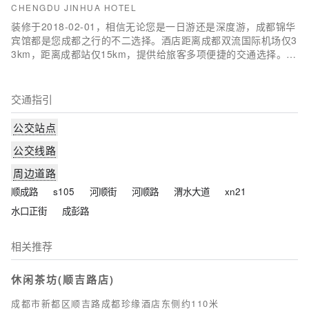
CHENGDU JINHUA HOTEL
装修于2018-02-01，相信无论您是一日游还是深度游，成都锦华
宾馆都是您成都之行的不二选择。酒店距离成都双流国际机场仅3
3km，距离成都站仅15km，提供给旅客多项便捷的交通选择。若
是计划在酒店周边好好游玩，龙桥黑熊救护中心和蜀绣公园定能
满足您的需求。在一天的忙碌后，您可以在酒店尽情的享受各种
体育和休闲设施。
交通指引
公交站点
公交线路
周边道路
顺成路
s105
河顺街
河顺路
渭水大道
xn21
水口正街
成彭路
相关推荐
休闲茶坊(顺吉路店)
成都市新都区顺吉路成都珍缘酒店东侧约110米