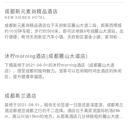
成都新元素尚精品酒店
NEW SIEBEN HOTEL
成都新元素尚精品酒店位于天府新区麓山大道二段，距离西博城
约10分钟车程；步行约500米，即可达地铁6号线麓山大道站，出
行便捷；毗邻天府新区汽车小镇、天府新区基金小镇；紧邻和悦
广场、山姆会员商店和号称中国的托斯卡纳风格欧洲山地商业小
镇-麓镇以及西部博览城。此外酒店拥有充足的车位，为您的出行
提供便利。
沐柠morning酒店(成都麓山大道店)
下榻装修于2021-06-01的沐柠morning酒店（成都麓山大道
店），感受成都的独特魅力。旅客可以在闲暇时间去酒店的休闲
区，提升健康幸福感。
成都希兰酒店
装修于2021-08-01，相信无论您是一日游还是深度游，成都希兰
酒店都是您成都之行的不二选择。酒店位于离双流国际机场28k
m，离公兴站15km的地方。从距离酒店几分钟路程的麓山大道地
铁站出发，旅客可以很轻松到达城市里想去的地方。酒店周边的
南湖梦幻岛是您入住期间休闲玩赏的好去处。倘若您在忙碌的一