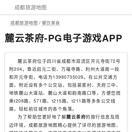
成都旅游地图
成都旅游地图
/
餐饮美食
麓云茶府-PG电子游戏APP
麓云茶府位于四川省成都市双流区开元寺街72号
附204，靠近启元二街、万福寺路、利州大道南一段
和开元寺街，电话为13980735029。在公共交通方
面，附近设有多个公交站，包括裴家村、天府三中、
地铁麓山大道站、麓山大道和韵南路口等，方便您搭
乘t208路、571路、t215路、t211路等多条公交线
路，轻松前往城市的各个角落。
为了帮助您更好地了解
麓云茶府
的旅行信息及周
边环境，成都旅游地图精心提供了详尽的旅游地图、