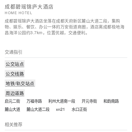
天后想在自己的客房内放松，提供拖鞋的客房浴室是不错的选
成都碧瑶锦庐大酒店
择。酒店提供的体育和休闲设施，旨在为旅客营造多姿多彩的住
HOME HOTEL
宿体验。
成都碧瑶锦庐大酒店坐落在成都天府新区麓山大道二段，集购
物、娱乐、餐饮、办公一体的万安街道商圈，酒店离成都极地海
昌海洋公园约3.7km，位置优越，交通便利。
交通指引
公交站点
公交线路
地铁/轨交站点
周边道路
启元二街
万福寺路
利州大道南一段
开元寺街
和韵南路
麓山大道
麓山大道二段
xn21
水口正街
相关推荐