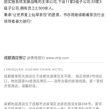
团实施各项发展战略的主体公司,下设11家2级子公司,53家3
级子公司,拥有员工2,500余人。
秉承“让世界爱上仙草茶饮”的愿景，书亦将继续朝着茶饮行业
领导者奋力前行!
成都酒店预订
@携程旅行 www.ctrip.com
LONGQUAN JIUDIAN CHAIN HOTEL
成都曼客阳光酒店位于成都龙泉驿区龙平路， 临近地铁2号线出
口，地处国家4a旅游风景区——洛带古镇的旅游线路，是一家经
济型酒店，温馨舒适。
成都怡庭酒店位于成都市龙泉驿区龙泉街道双龙路388号，紧邻
龙平路地铁口，内设机麻与客房为一体！其中客房包含有主题