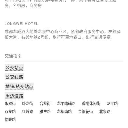
房，名宿房，商务房
LONGWEI HOTEL
成都龙威酒店地处龙泉中心商业区，紧邻政府服务中心，左邻驿
都大道，右邻地铁2号线，步行可至地铁口，出行交通便捷。
交通指引
公交站点
公交线路
地铁/轨交站点
周边道路
永双街
卧龙街
合龙街
龙平路辅路
香榭休闲街
龙平路
双龙路
红岭路
雅生路
龙都南路
金银花街
北泉路
怡岭路