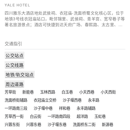
羊宫和杜甫草堂。交通道路便捷，通达成雅高速、成灌高速和川
YALE HOTEL
藏公路。酒店环境优越，舒适的睡床，柔软的棉品被褥，简约明
四川雅乐大酒店地处武侯祠、衣冠庙-洗面桥蜀文化核心区，位于
快的家具，营养丰富的自助早餐，全天热水淋浴，空调、电视、
地铁3号线衣冠庙站口，毗邻锦里、武侯祠、青羊宫、宽窄巷子等
电话和24小时宽带上网等设施一应俱全。更有家人般贴心的服
著名旅游景点；酒店可快捷到达天府广场、春熙路、太古里、九
务，让您拥有一个干净、温馨的住宿环境，是繁忙的商务客人及
眼桥酒吧街等商业、娱乐区，著名的玉林小酒馆距酒店东南约50
休闲旅游客人温暖舒适的理想家园。
0米。
交通指引
公交站点
公交线路
地铁/轨交站点
周边道路
芳草街
新能巷
玉林西路
白玉巷
小天西巷
小天西街
洗面桥街辅路
衣冠庙立交桥
沙子堰西巷
永丰路
一环路南三段
沙子堰中巷
祥和巷
永丰路辅路
芳草西一街
白云街
一环路南四段
超洋路
玉虹巷
兴蓉东街
兴蓉东巷
沙子堰东巷
洗面桥东二街
新源巷