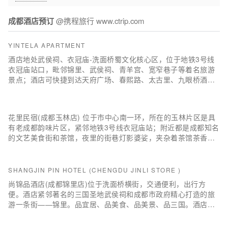
成都酒店预订
@携程旅行 www.ctrip.com
YINTELA APARTMENT
酒店地处武侯祠、衣冠庙-洗面桥蜀文化核心区，位于地铁3号线
衣冠庙站口，毗邻锦里、武侯祠、青羊宫、宽窄巷子等着名旅游
景点；酒店可快捷到达天府广场、春熙路、太古里、九眼桥酒吧
街等商业、娱乐区，着名的玉林小酒馆距酒店东南约500米。
花里民宿(成都玉林店) 位于市中心南一环，所在的玉林片区是具
有老成都韵味片区，紧邻地铁3号线衣冠庙站；附近都是成都知名
的文艺美食街和茶馆，夜里的街巷灯影婆娑，夹杂着茶馆茶香、
小酒馆的酒香，步行可达赵雷恋恋不忘的小酒馆。
SHANGJIN PIN HOTEL (CHENGDU JINLI STORE )
尚锦品酒店(成都锦里店)位于洗面桥横街，交通便利，出行方
便。酒店紧邻著名的三国圣地武侯祠和成都市政府精心打造的旅
游一条街——锦里。品宜居、品美食、品美景、品三国。酒店独
栋、安静、时尚、功能齐全，停车位充足。四处环境宜人，尤其
夜景更加美丽，与锦里遥相呼应。临近浣花溪，百花潭公园，青