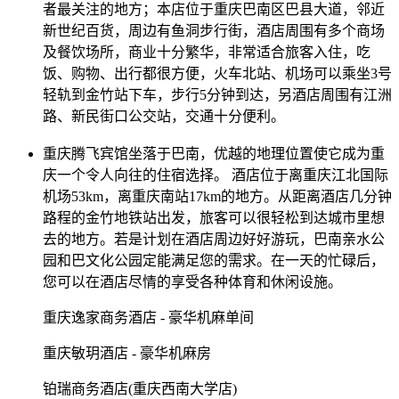
者最关注的地方；本店位于重庆巴南区巴县大道，邻近
新世纪百货，周边有鱼洞步行街，酒店周围有多个商场
及餐饮场所，商业十分繁华，非常适合旅客入住，吃
饭、购物、出行都很方便，火车北站、机场可以乘坐3号
轻轨到金竹站下车，步行5分钟到达，另酒店周围有江洲
路、新民街口公交站，交通十分便利。
重庆腾飞宾馆坐落于巴南，优越的地理位置使它成为重
庆一个令人向往的住宿选择。 酒店位于离重庆江北国际
机场53km，离重庆南站17km的地方。从距离酒店几分钟
路程的金竹地铁站出发，旅客可以很轻松到达城市里想
去的地方。若是计划在酒店周边好好游玩，巴南亲水公
园和巴文化公园定能满足您的需求。在一天的忙碌后，
您可以在酒店尽情的享受各种体育和休闲设施。
重庆逸家商务酒店 - 豪华机麻单间
重庆敏玥酒店 - 豪华机麻房
铂瑞商务酒店(重庆西南大学店)