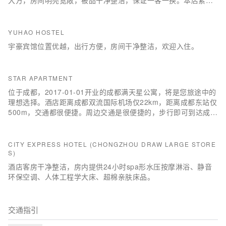
大方，房间明亮宽敞，被品干净整洁，保证一客一换。本店紧邻
西南石油大学，步行10分钟左右可达成都医学院，距四川音乐学
院仅约2公里。步行6分钟可达西南石油大学地铁站、公交站，交
通十分便利。周围饭店小吃琳琅满目，可随时随地品尝新都地区
YUHAO HOSTEL
各色小吃。本店秉承全心全意为客人服务的宗旨，竭诚为每一位
宇豪宾馆位置优越，出行方便，房间干净整洁，欢迎入住。
顾客服务，让您感受到家的温馨，全兴欢迎您的光临。
STAR APARTMENT
位于成都，2017-01-01开业的成都满天星公寓，将是您旅途中的
理想选择。酒店距离成都双流国际机场仅22km，距离成都东站仅
500m，交通都很便捷。周边交通是很便捷的，步行即可到达成都
东客站地铁站。附近有很多景点，包括三圣花乡旅游区和东郊记
忆均可供您游览参观。
CITY EXPRESS HOTEL (CHONGZHOU DRAW LARGE STORE
S)
酒店客房干净整洁，房内提供24小时spa形水压按摩淋浴、静音
环保空调、人体工程学大床、超棉亲肤床品。
交通指引